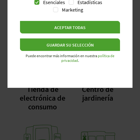
Esenciales
Estadísticas
Supermercado
Tienda de
Marketing
mejoras para el
hogar
ACEPTAR TODAS
GUARDAR SU SELECCIÓN
Puede encontrar más información en nuestra
política de
privacidad
.
Tienda de
Centro de
electrónica de
jardinería
consumo