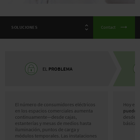
Contact
EL
PROBLEMA
El número de consumidores eléctricos
Hoy en 
en los espacios comerciales aumenta
pueden 
continuamente—desde cajas,
desde la
estanterías y mesas de medios hasta
básica h
iluminación, puntos de carga y
módulos temporales. Las instalaciones