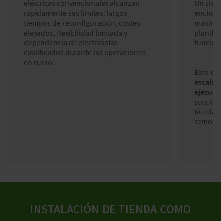
eléctricas convencionales alcanzan
Un sist
rápidamente sus límites: largos
enchufa
tiempos de reconfiguración, costes
máxima 
elevados, flexibilidad limitada y
planific
dependencia de electricistas
funcion
cualificados durante las operaciones
en curso.
Esto
cre
escalab
ejecuci
sucursa
tienda d
remodel
INSTALACIÓN DE TIENDA COMO