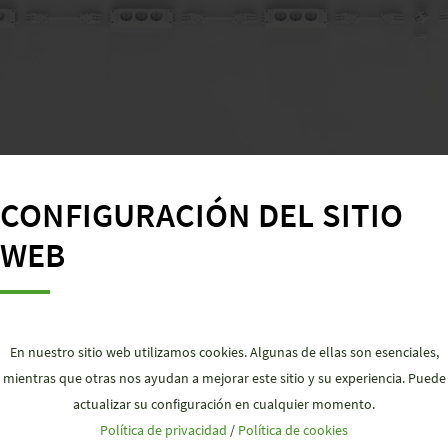
CONFIGURACIÓN DEL SITIO
WEB
antería enchufable con protección descentralizada, tendido
sobretensión Integrado.
En nuestro sitio web utilizamos cookies. Algunas de ellas son esenciales,
mientras que otras nos ayudan a mejorar este sitio y su experiencia. Puede
actualizar su configuración en cualquier momento.
Política de privacidad
/
Política de cookies