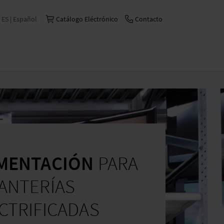
ES | Español
Catálogo Eléctrónico
Contacto
International | English
Česko | česky/čeština
China | 中文
Deutschland | Deutsch
France | Français
Italia | Italiano
IMENTACIÓN
PARA
Schweiz | Deutsch
Suisse | Français
ANTERÍAS
CTRIFICADAS