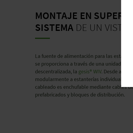
MONTAJE EN SUPERFÍ
SISTEMA
DE UN VISTA
La fuente de alimentación para las estante
se proporciona a través de una unidad de s
descentralizada, la
gesis® WIV
. Desde allí, l
modularmente a estanterías individuales o n
cableado es enchufable mediante cables de
prefabricados y bloques de distribución.