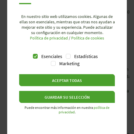
rango de
5 / 50 / 300 V
0,1 / 1 / 10 A
200 … 480 V
medición
En nuestro sitio web utilizamos cookies. Algunas de
AC
ellas son esenciales, mientras que otras nos ayudan a
mejorar este sitio y su experiencia. Puede actualizar
su configuración en cualquier momento.
Política de privacidad
/
Política de cookies
Esenciales
Estadísticas
Marketing
rango de
superior e
superior e
detección
ajuste
inferior
inferior
de pérdida
ACEPTAR TODAS
de fase y
secuencia
GUARDAR SU SELECCIÓN
de fase
Puede encontrar más información en nuestra
política de
privacidad
.
salidas
2 contactos
2 contactos
2 contactos