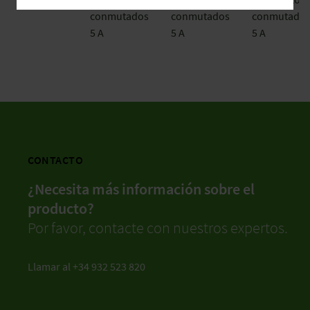
conmutados
conmutados
conmutado
5 A
5 A
5 A
CONTACTO
¿Necesita más información sobre el
producto?
Por favor, contacte con nuestros expertos.
Llamar al +34 932 523 820