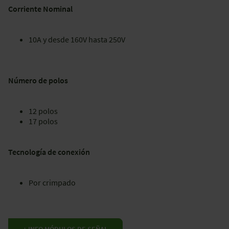
Corriente Nominal
10A y desde 160V hasta 250V
Número de polos
12 polos
17 polos
Tecnología de conexión
Por crimpado
+ INFO MÓDULOS DE SEÑAL