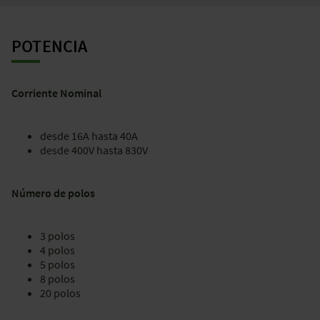
POTENCIA
Corriente Nominal
desde 16A hasta 40A
desde 400V hasta 830V
Número de polos
3 polos
4 polos
5 polos
8 polos
20 polos