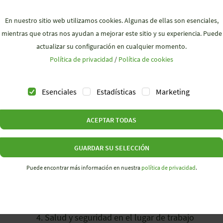
CÓDIGO DE CONDUCTA
En nuestro sitio web utilizamos cookies. Algunas de ellas son esenciales,
mientras que otras nos ayudan a mejorar este sitio y su experiencia. Puede
actualizar su configuración en cualquier momento.
Política de privacidad
/
Política de cookies
El Código de Conducta del Grupo Wieland Electric es
medidas de cumplimiento. También actúa como base c
Esenciales
Estadísticas
Marketing
todos los trabajadores. Este código ético está disp
tanto interna como externamente en varios idiomas.
ACEPTAR TODAS
Tabla de contenidos:
GUARDAR SU SELECCIÓN
Puede encontrar más información en nuestra
política de privacidad
.
Estrategia de derechos humanos
Cumplimiento de la legislación
Integridad y cumplimiento
Salud y seguridad en el lugar de trabajo