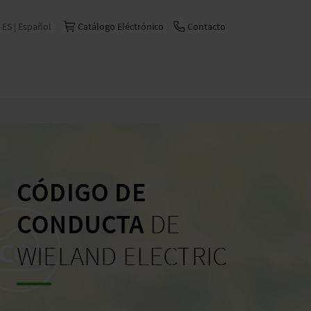
ES | Español
Catálogo Eléctrónico
Contacto
International | English
Česko | česky/čeština
China | 中文
Deutschland | Deutsch
France | Français
CÓDIGO DE
Italia | Italiano
CONDUCTA
DE
Schweiz | Deutsch
WIELAND ELECTRIC
Suisse | Français