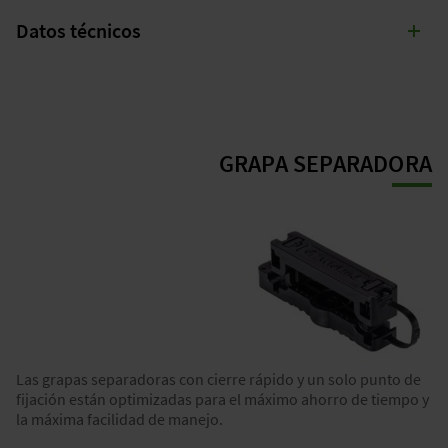
VER AHORA
Datos técnicos
Tensión nominal
690
V
GRAPA SEPARADORA
Corriente nominal
63 A
(máx.
40°C)
Sección del conductor
1,5 a
16
mm²
Grado de protección IP
IP65
Las grapas separadoras con cierre rápido y un solo punto de
fijación están optimizadas para el máximo ahorro de tiempo y
Resistencia a impactos
IK 09
la máxima facilidad de manejo.