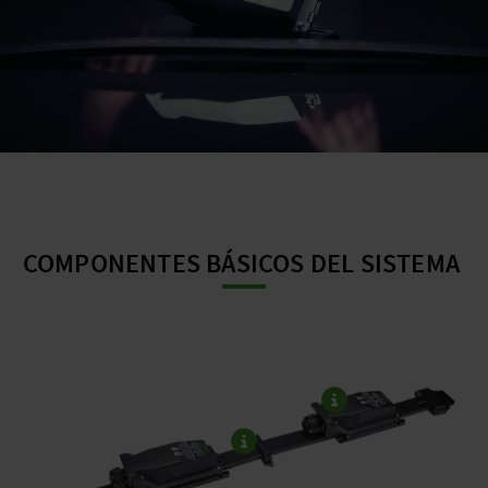
COMPONENTES BÁSICOS DEL SISTEMA
Módulo de conexión
De uso versátil para
Fuente de alimentación y Adaptador cable plano
. Gracias a los contactos de perforación, puede ser
posicionado de forma libre
y desplazado.
ABRAZADERA DE FIJACIÓN
Las abrazaderas de fijación con cierre rápido y un solo punto de fijación están optimizadas para el máximo ahorro de tiempo y la máxima facilidad de manejo.