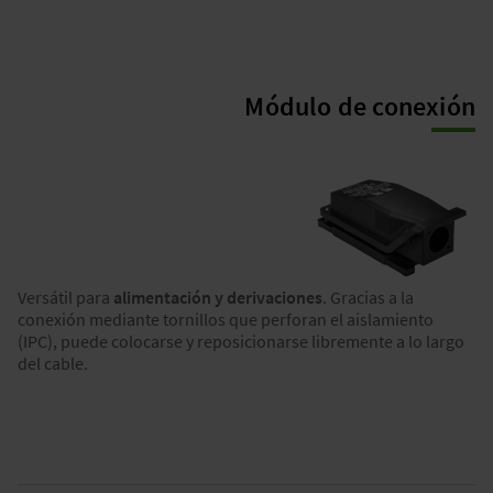
Tensión nominal
690 V
Corriente nominal
63 A
Módulo de conexión
Sección del conductor
16
mm²
Número de polos
5
Antivibraciones
IK 10
Versátil para
alimentación y derivaciones
. Gracias a la
Clase BPVO
conexión mediante tornillos que perforan el aislamiento
B2ca-
(IPC), puede colocarse y reposicionarse libremente a lo largo
s1a,d1
del cable.
Más información en nuestro catálogo electrónico: