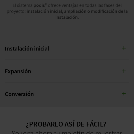
El sistema
podis®
ofrece ventajas en todas las fases del
proyecto:
instalación inicial, ampliación o modificación de la
instalación
.
Instalación inicial
PRIMERA INSTALACIÓN
PODIS
®
VS. CLASSIC
Expansión
AMPLIACIÓN
PODIS
®
VS. CLASSIC
Conversión
MODIFICACIÓN
PODIS
®
VS. CLASSIC
¿PROBARLO ASÍ DE FÁCIL?
Solicita ahora tu maletín de muestras