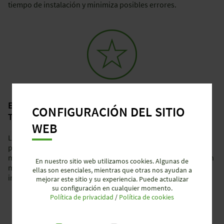
tiempo de instalación y minimiza posibles errores.
ENERGÍA DISPONIBLE EN CUALQUIER PUNTO, EN
CONFIGURACIÓN DEL SITIO
TODO MOMENTO
WEB
Los módulos de conexión pueden instalarse en cualquier
punto del cable plano. Esto permite ampliaciones y
modificaciones rápidas y sencillas, tanto durante la puesta en
En nuestro sitio web utilizamos cookies. Algunas de
marcha como a lo largo de todo el ciclo de vida de la
ellas son esenciales, mientras que otras nos ayudan a
instalación.
mejorar este sitio y su experiencia. Puede actualizar
su configuración en cualquier momento.
Política de privacidad
/
Política de cookies