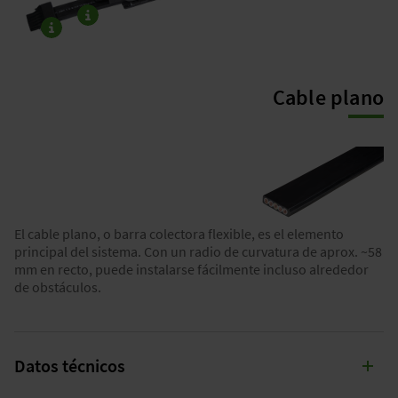
Cable plano
El Cable plano – o también barra colectora flexible, es la característica principal del sistema.
Con un radio de curvatura de tan solo ~58 mm, la instalación es posible sin problemas incluso con obstáculos.
TAPA FINAL PARA CABLE
Asegura el Cable plano en los extremos, garantiza la
protección IP
y mantiene las
distancias de aire y de fuga
requeridas.
Cable plano
El cable plano, o barra colectora flexible, es el elemento
principal del sistema. Con un radio de curvatura de aprox. ~58
mm en recto, puede instalarse fácilmente incluso alrededor
de obstáculos.
Datos técnicos