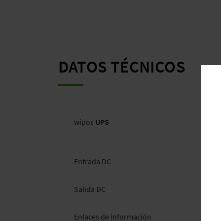
DATOS TÉCNICOS
wipos
UPS
Entrada DC
Salida DC
Enlaces de información