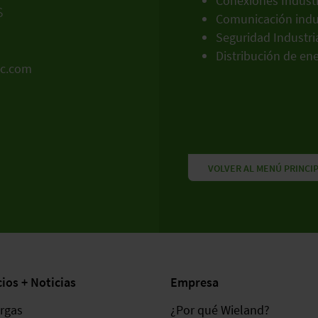
Conexiones Industr
s
Comunicación indus
Seguridad Industri
Distribución de en
ic.com
VOLVER AL MENÚ PRINCI
cios + Noticias
Empresa
rgas
¿Por qué Wieland?