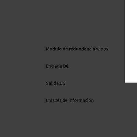
Módulo de redundancia
wipos
Entrada DC
Salida DC
Enlaces de información