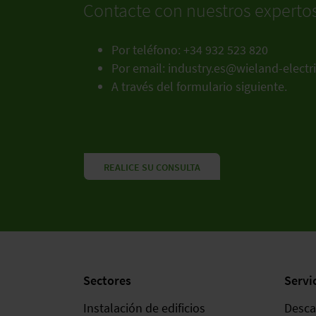
Contacte con nuestros experto
Por teléfono: +34 932 523 820
Por email:
industry.es@wieland-electr
A través del formulario siguiente.
REALICE SU CONSULTA
Sectores
Servi
Instalación de edificios
Desca