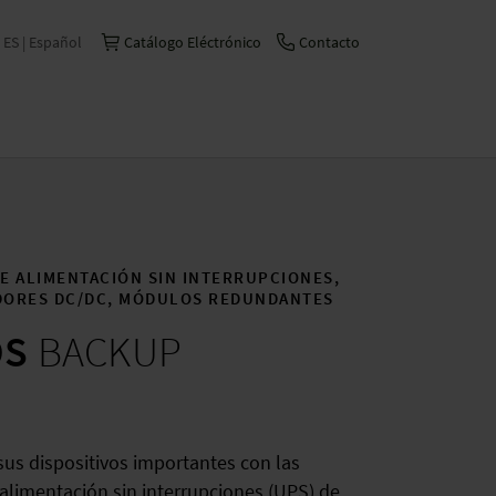
ES | Español
Catálogo Eléctrónico
Contacto
International | English
Česko | česky/čeština
China | 中文
Deutschland | Deutsch
DE ALIMENTACIÓN
SIN INTERRUPCIONES
,
France | Français
DORES DC/DC, MÓDULOS REDUNDANTES
Italia | Italiano
OS
BACKUP
Schweiz | Deutsch
Suisse | Français
sus dispositivos importantes con las
alimentación sin interrupciones (UPS) de