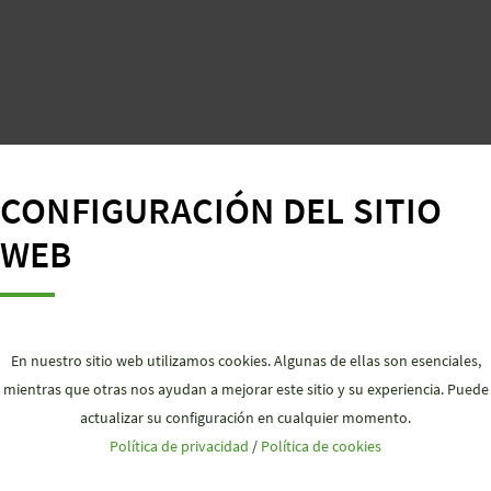
CONFIGURACIÓN DEL SITIO
WEB
UPS 24-30
UPS 20
UPS-DC
22-28 V / 35 A
12-48 V 
En nuestro sitio web utilizamos cookies. Algunas de ellas son esenciales,
mientras que otras nos ayudan a mejorar este sitio y su experiencia. Puede
actualizar su configuración en cualquier momento.
22-27,5 V / 30 A
12-48 V 
Política de privacidad
/
Política de cookies