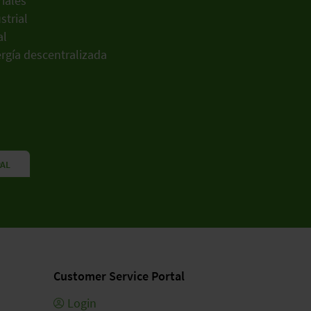
iales
trial
al
ergía descentralizada
PAL
Customer Service Portal
Login