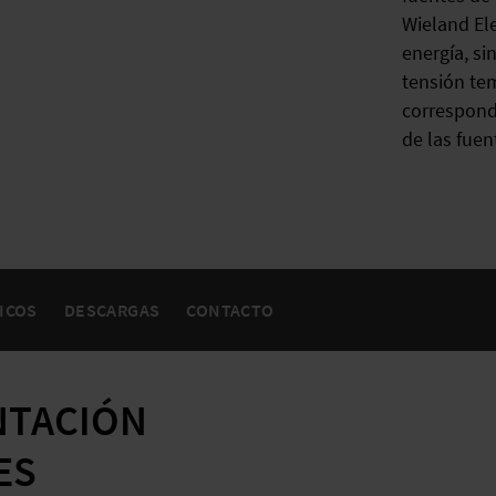
Wieland Ele
energía, si
tensión te
correspond
de las fuen
ICOS
DESCARGAS
CONTACTO
NTACIÓN
ES