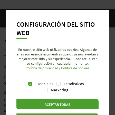
CONFIGURACIÓN DEL SITIO
WEB
NOTICIAS, PRENSA
+
FECHAS
En nuestro sitio web utilizamos cookies. Algunas de
ellas son esenciales, mientras que otras nos ayudan a
mejorar este sitio y su experiencia. Puede actualizar
su configuración en cualquier momento.
SEMINARIOS
Política de privacidad
/
Política de cookies
INGENIERO CERTIFICADO EN
SEGURIDAD ELÉCTRICA
Esenciales
Estadísticas
Marketing
24.08.2026
La formación fournit las bases jurídicas y
ACEPTAR TODAS
la comprensión de las normas necesarias
para evaluar la seguridad de las máqu...