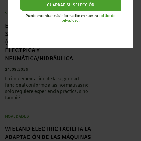
GUARDAR SU SELECCIÓN
SEMINARIOS
Puede encontrar más información en nuestra
política de
privacidad
.
EXPERTO CERTIFICADO EN
SEGURIDAD FUNCIONAL
(CFSE) – PARA SEGURIDAD
ELÉCTRICA Y
NEUMÁTICA/HIDRÁULICA
24.08.2026
La implementación de la seguridad
funcional conforme a las normativas no
solo requiere experiencia práctica, sino
tambié...
NOVEDADES
WIELAND ELECTRIC FACILITA LA
ADAPTACIÓN DE LAS MÁQUINAS