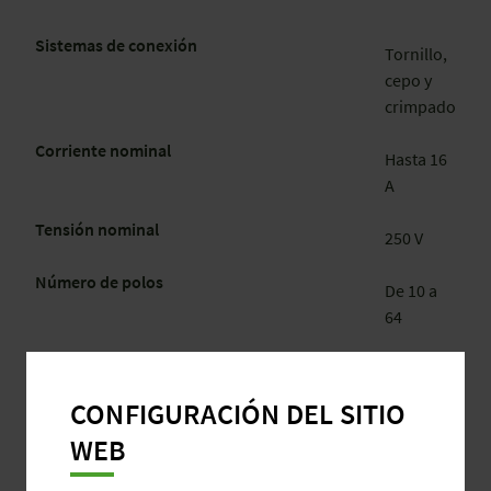
Sistemas de conexión
Tornillo,
cepo y
crimpado
Corriente nominal
Hasta 16
A
Tensión nominal
250 V
Número de polos
De 10 a
64
Superficie
Estaño,
plata, oro
CONFIGURACIÓN DEL SITIO
Grado de protección
WEB
Hasta
IP65