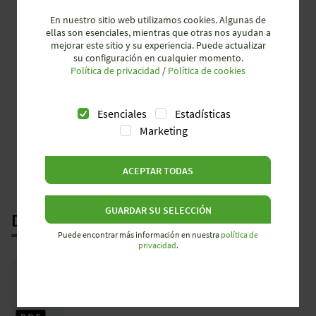
Grado de polución
En nuestro sitio web utilizamos cookies. Algunas de
3
ellas son esenciales, mientras que otras nos ayudan a
mejorar este sitio y su experiencia. Puede actualizar
Rango de temperatura
-40 a
su configuración en cualquier momento.
Política de privacidad
/
Política de cookies
+120 °C
Esenciales
Estadísticas
Marketing
ACEPTAR TODAS
GUARDAR SU SELECCIÓN
DESCARGAS
Puede encontrar más información en nuestra
política de
privacidad
.
revos Industrial Multipole Connector -
Catalog
0530.1 | 42 MB