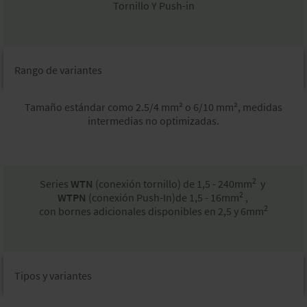
Tornillo Y Push-in​
Rango de variantes​
Tamaño estándar como 2.5/4 mm² o 6/10 mm², medidas
intermedias no optimizadas.​
2
Series
WTN
(conexión tornillo)
de 1,5 - 240mm
y
2
WTPN
(conexión Push-In)de 1,5 - 16mm
,
2
con bornes adicionales disponibles en 2,5 y 6mm
Tipos y variantes​