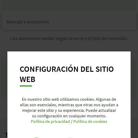
Marcaje y accesorios​
Los accesorios varían según la serie y el tipo de conexión.
Sistema de accesorios unificado para conexiones Push-In y
CONFIGURACIÓN DEL SITIO
por tornillo → optimiza el almacenamiento y mejora la
WEB
eficiencia.
En nuestro sitio web utilizamos cookies. Algunas de
ellas son esenciales, mientras que otras nos ayudan a
mejorar este sitio y su experiencia. Puede actualizar
su configuración en cualquier momento.
Política de privacidad
/
Política de cookies
Tecnología de Conexión