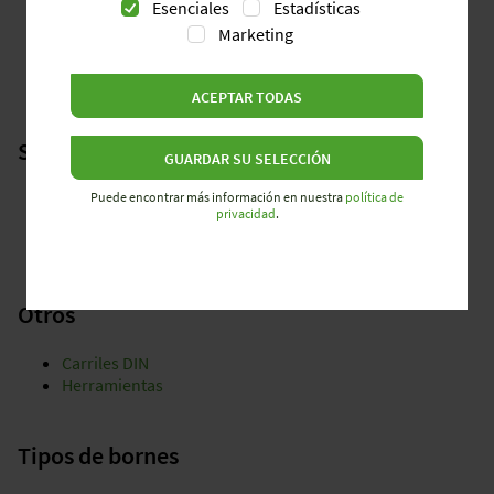
Esenciales
Estadísticas
Marketing
Conexión por cepo
Conexión Push-In
Conexión por tornillo
ACEPTAR TODAS
Sistemas de marcado
GUARDAR SU SELECCIÓN
Puede encontrar más información en nuestra
política de
Wieplot
privacidad
.
Wieprint
Material de marcado
Otros
Carriles DIN
Herramientas
Tipos de bornes