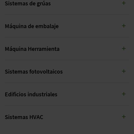
Sistemas de grúas
INTRALOGÍSTICA
Máquina de embalaje
Transmisión de señales fiable en entornos con mucho
movimiento.
MÁQUINA DE EMBALAJE
Máquina Herramienta
Transmisión de señales fiable en condiciones exigentes.
MÁQUINA-HERRAMIENTA
Sistemas fotovoltaicos
Rendimiento fiable en entornos dinámicos y con cargas
elevadas.
SISTEMAS FOTOVOLTAICOS
Edificios industriales
Conexión y distribución de señales de potencia en la
infraestructura solar.
EDIFICIOS INDUSTRIALES
Sistemas HVAC
Cableado eficiente para la distribución de energía y señales
en cuadros eléctricos en edificios industriales.
SISTEMAS DE CLIMATIZACIÓN (HVAC)