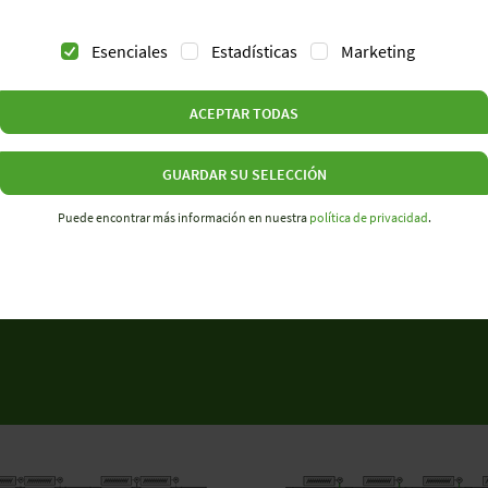
arse en cualquier lugar en el que confluyan altas exigencias
Esenciales
Estadísticas
Marketing
ecnología.
ACEPTAR TODAS
GUARDAR SU SELECCIÓN
Puede encontrar más información en nuestra
política de privacidad
.
DISTRIBUCIÓN CENTRALIZADA D