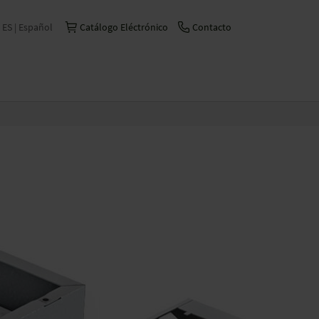
ES | Español
Catálogo Eléctrónico
Contacto
International | English
Česko | česky/čeština
China | 中文
Deutschland | Deutsch
France | Français
Italia | Italiano
Schweiz | Deutsch
Suisse | Français