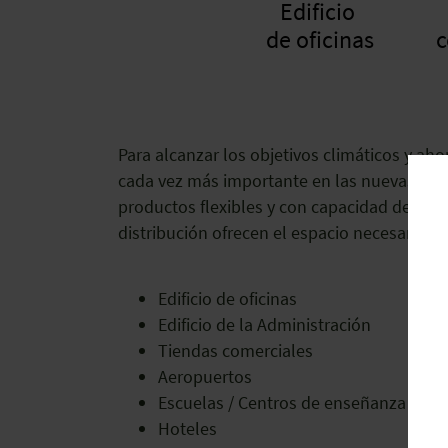
Edificio
de oficinas
c
Para alcanzar los objetivos climáticos y aho
cada vez más importante en las nuevas const
productos flexibles y con capacidad de comu
distribución ofrecen el espacio necesario p
Edificio de oficinas
Edificio de la Administración
Tiendas comerciales
Aeropuertos
Escuelas / Centros de enseñanza
Hoteles