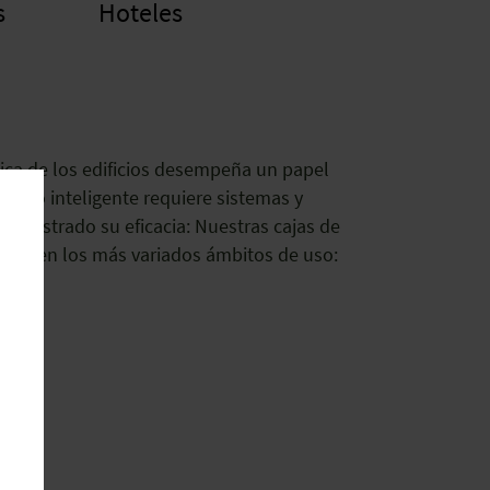
s
Hoteles
ética de los edificios desempeña un papel
ficio inteligente requiere sistemas y
 demostrado su eficacia: Nuestras cajas de
iones en los más variados ámbitos de uso: