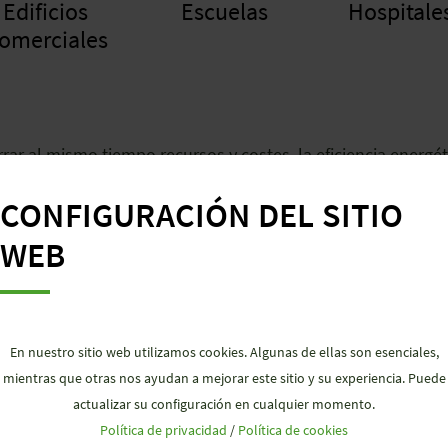
Edificios
Escuelas
Hospitale
omerciales
rrar al mismo tiempo recursos y costes, la eficiencia energ
rucciones y renovaciones. Además, la transformación al edi
CONFIGURACIÓN DEL SITIO
nicación. Aquí, la instalación eléctrica descentralizada ha
ara la instalación enchufable, para las más diversas aplicac
WEB
En nuestro sitio web utilizamos cookies. Algunas de ellas son esenciales,
mientras que otras nos ayudan a mejorar este sitio y su experiencia. Puede
actualizar su configuración en cualquier momento.
Política de privacidad
/
Política de cookies