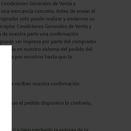
es Condiciones Generales de Venta y
 una mercancía concreta. Antes de enviar el
mprador solo puede realizar y enviarnos su
«Aceptar Condiciones Generales de Venta y
irá de nuestra parte una confirmación
y puede ser impresa por parte del comprador
entrada en nuestro sistema del pedido del
eptada por nosotros hasta que la
ta que reciban nuestra confirmación.
lvo que el pedido dispusiera lo contrario,
l pedido) o bien mediante la entrega de la