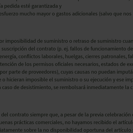
ía pedida esté garantizada y
esfuerzo mucho mayor o gastos adicionales (salvo que nos
 imposibilidad de suministro o retraso de suministro cuan
uscripción del contrato (p. ej. fallos de funcionamiento de 
nergía, conflictos laborales, huelgas, cierres patronales, 
tención de los permisos oficiales necesarios, estados de exc
 por parte de proveedores), cuyas causas no puedan imputá
 o hicieran imposible el suministro o su ejecución y ese i
n caso de desistimiento, se rembolsará inmediatamente la c
r del contrato siempre que, a pesar de la previa celebració
uenas prácticas comerciales, no hayamos recibido el artícu
atamente sobre la no disponibilidad oportuna del artículo