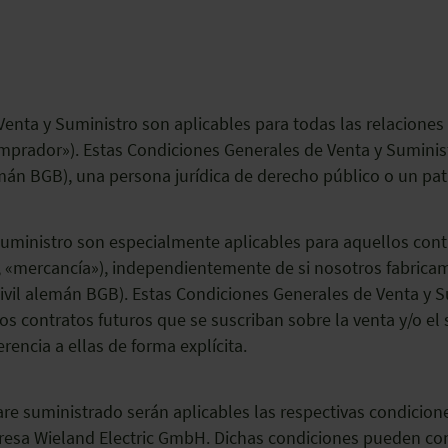
Venta y Suministro son aplicables para todas las relacione
mprador»). Estas Condiciones Generales de Venta y Suminist
lemán BGB), una persona jurídica de derecho público o un pa
uministro son especialmente aplicables para aquellos contra
 «mercancía»), independientemente de si nosotros fabricam
 Civil alemán BGB). Estas Condiciones Generales de Venta y S
os contratos futuros que se suscriban sobre la venta y/o e
encia a ellas de forma explícita.
tware suministrado serán aplicables las respectivas condicio
presa Wieland Electric GmbH. Dichas condiciones pueden con