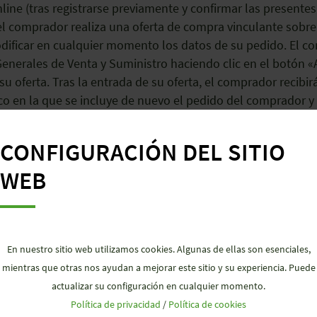
online (tras registrarse previamente y confirmar las present
el comprador realiza una oferta de compra vinculante sobre
ificar en cualquier momento los datos de su pedido. El co
 Generales de Venta y Suministro haciendo clic en el botón 
 su oferta. Tras la entrada de su oferta, el comprador recib
co en la que se incluye de nuevo el pedido del comprador 
irmación de recepción automática documenta únicamente la 
de la oferta. La oferta del comprador no se considerará ac
CONFIGURACIÓN DEL SITIO
r.
WEB
iales y representantes no serán legalmente vinculantes has
comprador se considera una oferta contractual vinculante. Sa
En nuestro sitio web utilizamos cookies. Algunas de ellas son esenciales,
en el plazo de 2 semanas tras su entrada.
mientras que otras nos ayudan a mejorar este sitio y su experiencia. Puede
actualizar su configuración en cualquier momento.
Política de privacidad
/
Política de cookies
r fax o por correo electrónico (p. ej. con la confirmación de