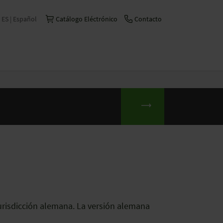
ES | Español
Catálogo Eléctrónico
Contacto
International | English
Česko | česky/čeština
China | 中文
Deutschland | Deutsch
France | Français
Italia | Italiano
S
Schweiz | Deutsch
Suisse | Français
jurisdicción alemana. La versión alemana