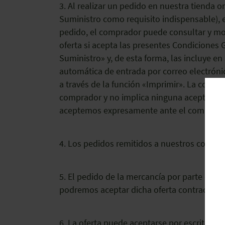
3. Al realizar un pedido en nuestra tienda 
Suministro como requisito indispensable), 
pedido, el comprador puede consultar y mod
oferta si acepta las presentes Condiciones
Suministro» y, de esta forma, las incluye en
automática de entrada por correo electróni
a través de la función «Imprimir». La conf
comprador y no implica ninguna aceptación 
aceptemos expresamente ante el comprado
4. Los pedidos remitidos a nuestros comerc
5. El pedido de la mercancía por parte del 
podremos aceptar dicha oferta contractual 
6. La oferta puede aceptarse por escrito, po