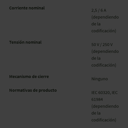
Corriente nominal
2,5 / 6 A
(dependiendo
de la
codificación)
Tensión nominal
50 V / 250 V
(dependiendo
de la
codificación)
Mecanismo de cierre
Ninguno
Normativas de producto
IEC 60320, IEC
61984
(dependiendo
de la
codificación)