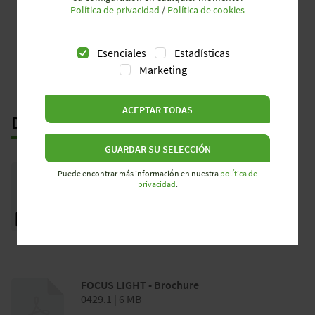
mostrar la
Política de privacidad
/
Política de cookies
construcción
lista
Esenciales
Estadísticas
Marketing
ACEPTAR TODAS
DESCARGAS
GUARDAR SU SELECCIÓN
Resumen Instalación Enchufable
Puede encontrar más información en nuestra
política de
6 MB
privacidad
.
FOCUS LIGHT - Brochure
0429.1 | 6 MB