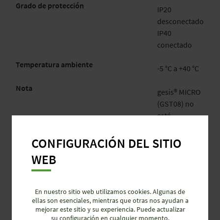
Grado de protección
IP20
desconectado
IP40
conectado
Temperatura ambiente
-5 °C a +40 °C
Nota
gesis® MICRO
(GST08) no
está
destinado a
ser utilizado
CONFIGURACIÓN DEL SITIO
en
WEB
instalaciones
fijas según la
norma IEC
En nuestro sitio web utilizamos cookies. Algunas de
61535
ellas son esenciales, mientras que otras nos ayudan a
mejorar este sitio y su experiencia. Puede actualizar
Reglamento de productos de la
su configuración en cualquier momento.