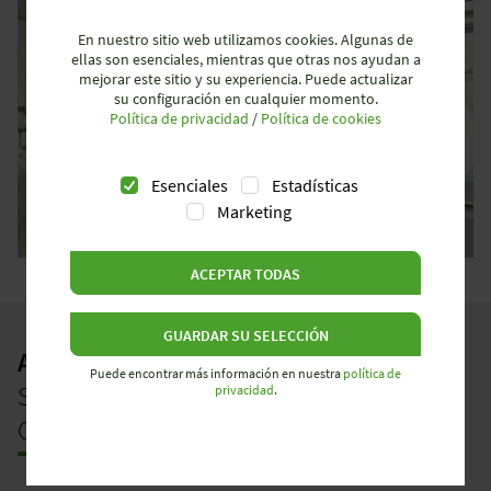
En nuestro sitio web utilizamos cookies. Algunas de
ellas son esenciales, mientras que otras nos ayudan a
mejorar este sitio y su experiencia. Puede actualizar
su configuración en cualquier momento.
Política de privacidad
/
Política de cookies
Esenciales
Estadísticas
Marketing
ACEPTAR TODAS
GUARDAR SU SELECCIÓN
AEROGENERACIÓN –
Puede encontrar más información en nuestra
política de
SOLUCIONES ELÉCTRICAS PARA
privacidad
.
CENTRALES EÓLICAS