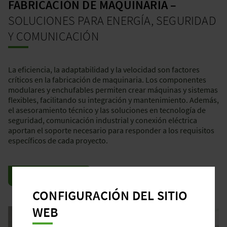
FABRICACIÓN DE MAQUINARIA –
SOLUCIONES PARA ENERGÍA, SEGURIDAD
Y COMUNICACIÓN
La eficiencia, la adaptabilidad y la velocidad son factores
críticos en la fabricación de maquinaria. Los componentes
modulares y enchufables permiten crear máquinas y sistemas
flexibles, facilitando su integración y mantenimiento. Además,
el asesoramiento técnico y las soluciones en tecnología de
seguridad, comunicación industrial y conexión eléctrica
aportan el soporte necesario para responder a los requisitos
específicos de cada proyecto.
VER SOLUCIONES
CONFIGURACIÓN DEL SITIO
WEB