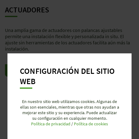
ACTUADORES
Una amplia gama de actuadores con palancas ajustables
permite una instalación flexible y personalizada in situ. El
ajuste sin herramientas de los actuadores facilita aún más la
instalación.
CONFIGURACIÓN DEL SITIO
VER PRODUCTOS
WEB
En nuestro sitio web utilizamos cookies. Algunas de
ellas son esenciales, mientras que otras nos ayudan a
mejorar este sitio y su experiencia. Puede actualizar
su configuración en cualquier momento.
Política de privacidad
/
Política de cookies