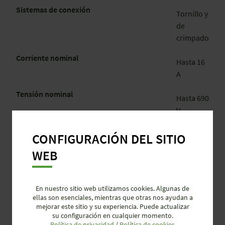
Sistemas de conexión
Tornillo y
de
crimpado
Corriente nominal
Hasta 16
A
Tensión nominal
Hasta 690
V
Número de polos
3 a 12
CONFIGURACIÓN DEL SITIO
WEB
Superficie
Estaño,
plata, oro
En nuestro sitio web utilizamos cookies. Algunas de
Grado de protección
Hasta
ellas son esenciales, mientras que otras nos ayudan a
IP65
mejorar este sitio y su experiencia. Puede actualizar
su configuración en cualquier momento.
Política de privacidad
/
Política de cookies