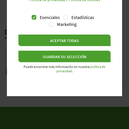
Esenciales
Estadísticas
Marketing
DESCARGAS
ACEPTAR TODAS
revos Industrial Multipole Connector -
Catalog
GUARDAR SU SELECCIÓN
0530.1 | 42 MB
Puede encontrar más información en nuestra
política de
privacidad
.