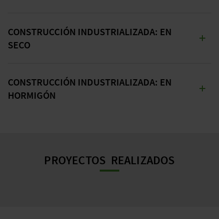
INSTALACIÓN RÁPIDA Y EFICIENTE
EN
CONSTRUCCIÓN INDUSTRIALIZADA: EN
EL SITIO DE
CONSTRUCCIÓN
SECO
CONSTRUCCIÓN PREFABRICADA
EN
CONSTRUCCIÓN INDUSTRIALIZADA: EN
MADERA, ACERO
HORMIGÓN
CONSTRUCCIÓN PREFABRICADA
EN
HORMIGÓN
PROYECTOS REALIZADOS