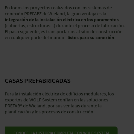
En todos los proyectos realizados con los sistemas de
Reducir al máximo el tiempo de construcción
es uno de los
conexión PREFAB® de Wieland, la gran ventaja es la
argumentos más sólidos a favor de la construcción modular.
integración de la instalación eléctrica en los paramentos
El sistema enchufable Wieland PREFAB® es un elemento clave
(cubiertas, estructuras...)
durante el proceso de fabricación.
para reducir el tiempo del trabajo eléctrico en obra de los
El paso siguiente, es transportarlos al sitio de construcción -
módulos de la construcción prefabricada que no incluyen la
en cualquier parte del mundo -
listos para su conexión
.
instalación eléctrica.
Con los componentes prefabricados del sistema Wieland
En la construcción prefabricada con alguna parte de su
PREFAB®, la instalación eléctrica se integra previamente en los
proceso existente de humedad, como es el caso del
paramentos prefabricados para que puedan ser entregados
COMPONENTES DEL SISTEMA WIELAND
hormigón, el sistema de instalación enchufable de Wieland
en el sitio de construcción listos para conectar. De este modo,
permite incorporar la instalación eléctrica en el proceso de
aceleramos los flujos de trabajo y reducimos
PREFAB®
fabricación de los paramentos, como paredes, techos,
considerablemente los costes de la instalación.
fachadas, etc. De este modo, se entrega el módulo
CASAS PREFABRICADAS
prefabricado en obra, listo para su conexión, agilizando el
proceso y reduciendo de forma considerable los costes de
instalación.
Para la instalación eléctrica de edificios modulares, los
expertos de WOLF System confían en las soluciones
PREFAB® de Wieland, por sus ventajas durante la
planificación y los procesos de construcción.
CONOCE LA HISTORIA COMPLETA CON WOLF SYSTEM