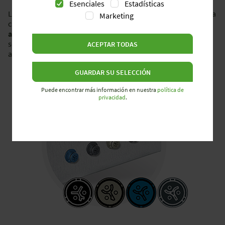
Esenciales
Estadísticas
La codificación mecánica y por colores de los conectores evita
Marketing
cualquier error de conexión. Conexiones disponibles con un
alto grado de estanqueidad
hasta IP69 ofrecen la máxima
seguridad frente a riesgo eléctrico, ya que no hay partes
ACEPTAR TODAS
accesibles en tensión.
GUARDAR SU SELECCIÓN
Puede encontrar más información en nuestra
política de
privacidad
.