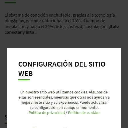
El sistema de conexión enchufable, gracias a la tecnología
plug&play, permite reducir hasta el 70% el tiempo de
instalación y hasta el 30% de los costes de instalación.
¡Solo
conectar y listo!
CONFIGURACIÓN DEL SITIO
WEB
En nuestro sitio web utilizamos cookies. Algunas de
ellas son esenciales, mientras que otras nos ayudan a
mejorar este sitio y su experiencia. Puede actualizar
su configuración en cualquier momento.
Política de privacidad
/
Política de cookies
SEGURIDAD ESTANDARIZADA