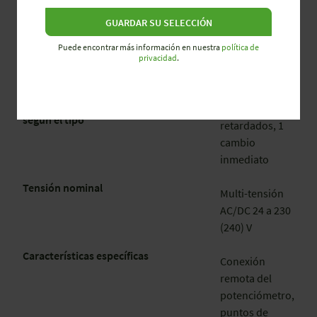
relés
GUARDAR SU SELECCIÓN
escalonados
invertidos
Puede encontrar más información en nuestra
política de
(flanco
privacidad
.
ascendente)
Conexiones parcialmente ajustables
1-2 cambios
según el tipo
retardados, 1
cambio
inmediato
Tensión nominal
Multi-tensión
AC/DC 24 a 230
(240) V
Características específicas
Conexión
remota del
potenciómetro,
puntos de