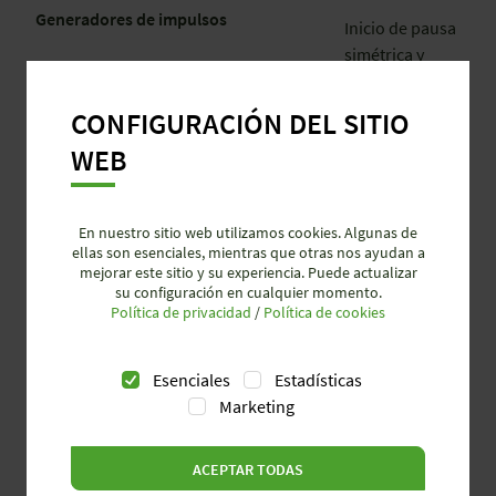
Generadores de impulsos
Inicio de pausa
simétrica y
ajustable,
inicio de pulso
CONFIGURACIÓN DEL SITIO
simétrico y
WEB
ajustable
Watchdog
Supervisión
En nuestro sitio web utilizamos cookies. Algunas de
cíclica de
ellas son esenciales, mientras que otras nos ayudan a
señales
mejorar este sitio y su experiencia. Puede actualizar
su configuración en cualquier momento.
Salidas
Política de privacidad
/
Política de cookies
Retraso de
encendido con
salida de pulso,
Esenciales
Estadísticas
relés
Marketing
escalonados
(flanco
ACEPTAR TODAS
ascendente),