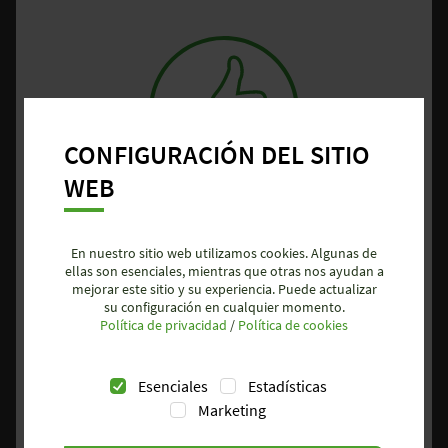
CONFIGURACIÓN DEL SITIO
WEB
Rapidez:
En nuestro sitio web utilizamos cookies. Algunas de
con el informe técnico generado con tan
ellas son esenciales, mientras que otras nos ayudan a
mejorar este sitio y su experiencia. Puede actualizar
sólo un click, tienes toda la información
su configuración en cualquier momento.
Política de privacidad
/
Política de cookies
necesaria referente al proyecto de
seguridad.
Esenciales
Estadísticas
Marketing