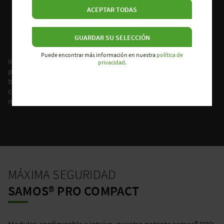
ACEPTAR TODAS
GUARDAR SU SELECCIÓN
Puede encontrar más información en nuestra
política de
Invierte en un futuro más seguro. Prueba nuestro relé
privacidad
.
programable de seguridad samos®PRO COMPACT y asegura
tus proyectos de automatización. Con nuestras soluciones
completas de seguridad industrial estás en el camino a una
máquina más eficiente y segura.
MÁXIMA SEGURIDAD
SAMOS® PRO COMPACT
Modular, configurable e intuivo, nuestro potente samos® PRO