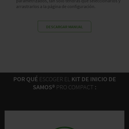
parametrizados, tan sólo tendrás que seleccionarlos y
arrastrarlos a la página de configuración.
DESCARGAR MANUAL
POR QUÉ
ESCOGER EL
KIT DE INICIO DE
SAMOS®
PRO COMPACT
: