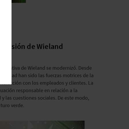
y visión de Wieland
corporativa de Wieland se modernizó. Desde
 calidad han sido las fuerzas motrices de la
nteracción con los empleados y clientes. La
uación responsable en relación a la
d y las cuestiones sociales. De este modo,
uturo verde.