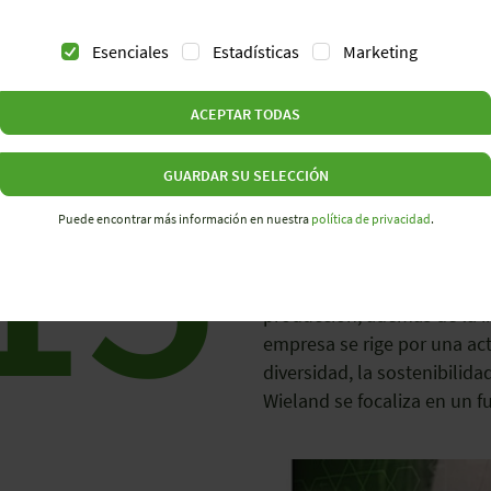
Esenciales
Estadísticas
Marketing
ACEPTAR TODAS
15
wieMotion: Misión 
GUARDAR SU SELECCIÓN
Puede encontrar más información en nuestra
política de privacidad
.
En el año 2015, la misión 
entonces, la innovación y la
producción, además de la i
empresa se rige por una act
diversidad, la sostenibilida
Wieland se focaliza en un f