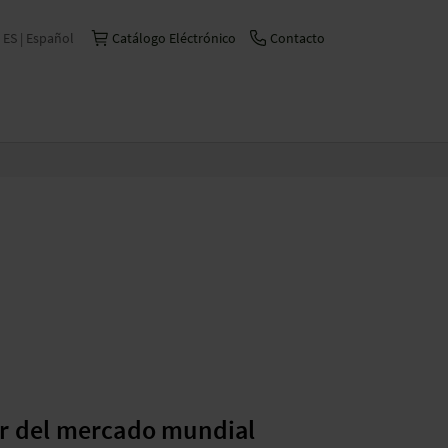
ES | Español
Catálogo Eléctrónico
Contacto
International | English
Česko | česky/čeština
China | 中文
Deutschland | Deutsch
France | Français
Italia | Italiano
Schweiz | Deutsch
Suisse | Français
r del mercado mundial