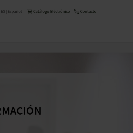
ES | Español
Catálogo Eléctrónico
Contacto
International | English
Česko | česky/čeština
China | 中文
Deutschland | Deutsch
France | Français
Italia | Italiano
Schweiz | Deutsch
Suisse | Français
RMACIÓN