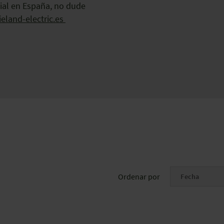
ial en España, no dude
eland-electric.es
Ordenar por