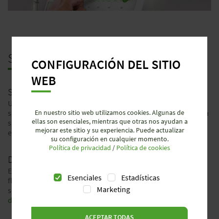
SERVICIO
POST-VENTA
CONFIGURACIÓN DEL SITIO
WEB
SOPORTE POSTVENTA
Un servicio de máxima calidad significa asegurar su completa
En nuestro sitio web utilizamos cookies. Algunas de
satisfacción incluso después de la compra. Por eso estamos a
ellas son esenciales, mientras que otras nos ayudan a
su lado si ha pedido algo incorrectamente o si nuestra
mejorar este sitio y su experiencia. Puede actualizar
entrega llega incompleta o con defectos.
su configuración en cualquier momento.
Política de privacidad
/
Política de cookies
DEVOLUCIONES
En el caso de las devoluciones, garantizamos una rápida y
Esenciales
Estadísticas
flexible comprobación de si los artículos deseados pueden
Marketing
ser devueltos. Por favor, utilice nuestro
formulario de
devolución
para solicitar los datos necesarios.
ACEPTAR TODAS