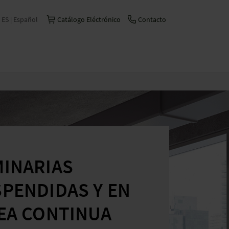
ES | Español
Catálogo Eléctrónico
Contacto
International | English
Česko | česky/čeština
China | 中文
Deutschland | Deutsch
France | Français
Italia | Italiano
INARIAS
Schweiz | Deutsch
Suisse | Français
PENDIDAS Y EN
EA CONTINUA