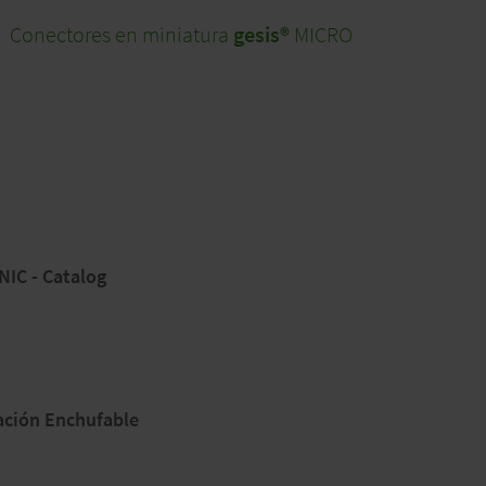
Conectores en miniatura
gesis®
MICRO
Conect
IC - Catalog
ación Enchufable