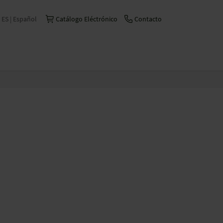
ES | Español
Catálogo Eléctrónico
Contacto
International | English
Česko | česky/čeština
China | 中文
Deutschland | Deutsch
France | Français
Italia | Italiano
Schweiz | Deutsch
Suisse | Français