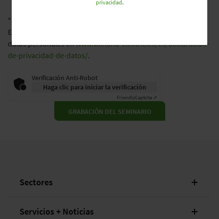
privacidad
.
* Campo obligatorio
Encontrará más información sobre el procesamiento de sus
datos personales en
www.wieland-electric.es/es/declaracion-
de-privacidad-de-datos/
.
Verificación Anti-Robot
Haga clic para iniciar la verificación
Friendly
Captcha ⇗
GRABACIÓN DEL SEMINARIO
Sectores
Servicios + Noticias