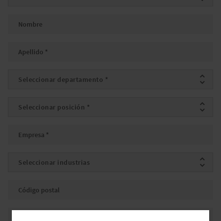
Nombre
Apellido
*
Departamento
*
Posición
*
Empresa
*
Industrias
Código postal
Ciudad