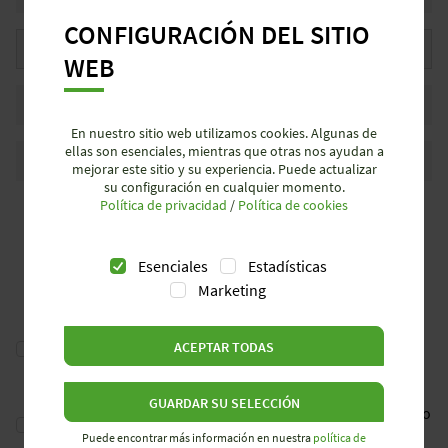
CONFIGURACIÓN DEL SITIO
País
*
WEB
Número de teléfono
En nuestro sitio web utilizamos cookies. Algunas de
ellas son esenciales, mientras que otras nos ayudan a
Correo electrónico
*
mejorar este sitio y su experiencia. Puede actualizar
su configuración en cualquier momento.
Política de privacidad
/
Política de cookies
Esenciales
Estadísticas
Marketing
Sí, doy mi consentimiento para el procesamiento de mis
ACEPTAR TODAS
datos en el marco de la tramitación de mi solicitud.
*
GUARDAR SU SELECCIÓN
Sí, también doy mi consentimiento para el procesamiento
de mis datos con el fin del envío de informatión.
Puede encontrar más información en nuestra
política de