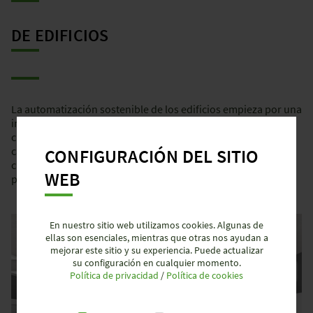
DE EDIFICIOS
La automatización sostenible de los edificios empieza por una
infraestructura sostenible. La descentralización es la palabra
clave. Por ello, Wieland ofrece soluciones adecuadas para el
cableado de infraestructuras. Nuestras
cajas de
distribución
CONFIGURACIÓN DEL SITIO
crean el espacio de instalación adecuado y las conexiones
WEB
para una instalación inteligente.
En nuestro sitio web utilizamos cookies. Algunas de
ellas son esenciales, mientras que otras nos ayudan a
mejorar este sitio y su experiencia. Puede actualizar
su configuración en cualquier momento.
Política de privacidad
/
Política de cookies