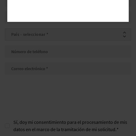
Ciudad
País
*
Número de teléfono
Correo electrónico
*
Sí, doy mi consentimiento para el procesamiento de mis
datos en el marco de la tramitación de mi solicitud.
*