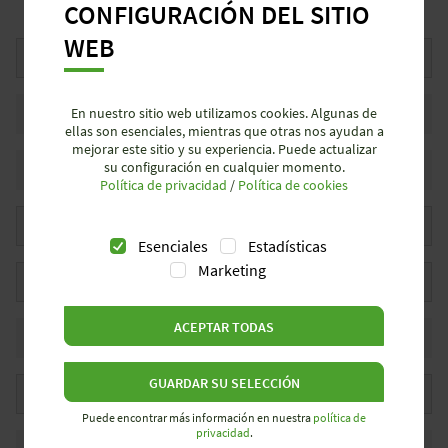
CONFIGURACIÓN DEL SITIO
WEB
Saludo
*
Nombre
En nuestro sitio web utilizamos cookies. Algunas de
ellas son esenciales, mientras que otras nos ayudan a
mejorar este sitio y su experiencia. Puede actualizar
Apellido
*
su configuración en cualquier momento.
Política de privacidad
/
Política de cookies
Departamento
*
Esenciales
Estadísticas
Marketing
Posición
*
ACEPTAR TODAS
Empresa
*
GUARDAR SU SELECCIÓN
Industrias
Puede encontrar más información en nuestra
política de
privacidad
.
Código postal