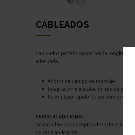
CABLEADOS
Cableados prefabricados con la longitud y 
adecuada.
Ahorro de tiempo de montaje
Integración e instalación rápida y sin 
Reemplazo rápido de los componente
SERVICIO ADICIONAL:
Desarrollamos conceptos de instalación ba
de cada aplicación.