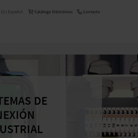
ES | Español
Catálogo Eléctrónico
Contacto
International | English
Česko | česky/čeština
China | 中文
Deutschland | Deutsch
France | Français
Italia | Italiano
TEMAS DE
Schweiz | Deutsch
Suisse | Français
NEXIÓN
USTRIAL