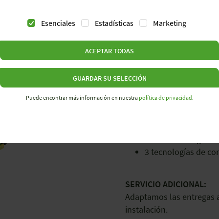
Esenciales
Estadísticas
Marketing
BORNEROS
ACEPTAR TODAS
GUARDAR SU SELECCIÓN
Ahorre tiempo y recursos
Puede encontrar más información en nuestra
política de privacidad
.
Personalizables al 
Reducción de gastos
3 tecnologías de con
SERVICIO ADICIONAL:
Adaptamos las entregas a
instalación.