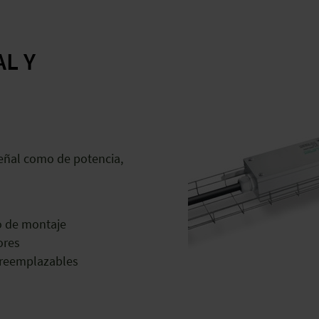
L Y
 señal como de potencia,
o de montaje
ores
 reemplazables