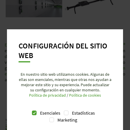
CONFIGURACIÓN DEL SITIO
El sistema de conexión eléctrica enchufable y estanco RST®
está diseñado para la distribución de energía o la instalación
WEB
de equipos como luminarias LED, electroválvulas o
ventiladores, en entornos difíciles que requieran un alto
grado de protección IP. Por ejemplo, para la
iluminación
exterior
de fachadas y grandes infraestructuras como
En nuestro sitio web utilizamos cookies. Algunas de
aeropuertos, túneles o
invernaderos
.
ellas son esenciales, mientras que otras nos ayudan a
mejorar este sitio y su experiencia. Puede actualizar
su configuración en cualquier momento.
Política de privacidad
/
Política de cookies
Esenciales
Estadísticas
Marketing