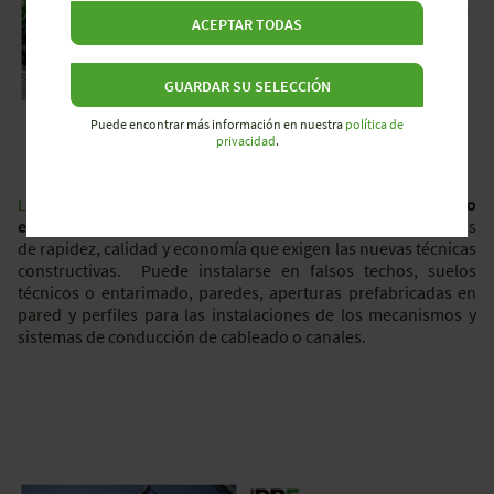
ACEPTAR TODAS
GUARDAR SU SELECCIÓN
Puede encontrar más información en nuestra
política de
privacidad
.
La construcción prefabricada
encuentra en el
conexionado
enchufable Wieland
el sistema que cumple con los requisitos
de rapidez, calidad y economía que exigen las nuevas técnicas
constructivas. Puede instalarse en falsos techos, suelos
técnicos o entarimado, paredes, aperturas prefabricadas en
pared y perfiles para las instalaciones de los mecanismos y
sistemas de conducción de cableado o canales.