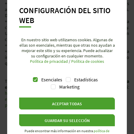
+
Seguridad en las conexiones
: instalación sin errores gracias
CONFIGURACIÓN DEL SITIO
a la codificación mecánica y por colores de los conectores.
Disponibles en más de 20 colores diferentes.
WEB
+
Rapidez y facilidad en la instalación
: el principio de la
conexión enchufable es tan simple como eficiente: plug&play.
Un clic y todos los componentes de la instalación quedan
conectados.
En nuestro sitio web utilizamos cookies. Algunas de
+
Flexibilidad ante futuras ampliaciones y modificaciones.
ellas son esenciales, mientras que otras nos ayudan a
mejorar este sitio y su experiencia. Puede actualizar
+
Instalación sostenible
: Todos los elementos de la
su configuración en cualquier momento.
instalación eléctrica son 100% reciclables y reutilizables, lo
Política de privacidad
/
Política de cookies
que incrementa el ciclo de vida de la instalación.
Esenciales
Estadísticas
Toda la información sobre el
sistema de instalación eléctrica
Marketing
estanca RST®
de Wieland Electric disponible aquí:
https://www.wieland-electric.es/es/instalacion-de-
edificios/soluciones/parking-logistica-
ACEPTAR TODAS
produccion/horticultura/
GUARDAR SU SELECCIÓN
Puede encontrar más información en nuestra
política de