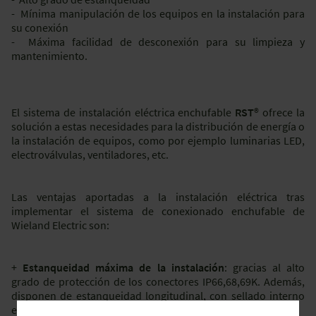
- Mínima manipulación de los equipos en la instalación para
su conexión
- Máxima facilidad de desconexión para su limpieza y
mantenimiento.
El sistema de instalación eléctrica enchufable
RST
® ofrece la
solución a estas necesidades para la distribución de energía o
la instalación de equipos, como por ejemplo luminarias LED,
electroválvulas, ventiladores, etc.
Las ventajas aportadas a la instalación eléctrica tras
implementar el sistema de conexionado enchufable de
Wieland Electric son:
+
Estanqueidad máxima de la instalación
: gracias al alto
grado de protección de los conectores IP66,68,69K. Además,
disponen de estanqueidad longitudinal, con sellado interno
en cada contacto.