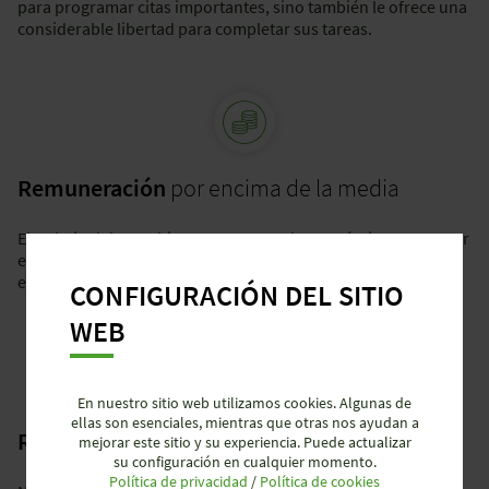
para programar citas importantes, sino también le ofrece una
considerable libertad para completar sus tareas.
Remuneración
por encima de la media
El trabajo debe ser bien recompensado económicamente. Por
esta razón, ofrecemos a nuestros empleados un salario por
encima de la media y en base al rendimiento.
CONFIGURACIÓN DEL SITIO
WEB
En nuestro sitio web utilizamos cookies. Algunas de
ellas son esenciales, mientras que otras nos ayudan a
Responsabilidad
mejorar este sitio y su experiencia. Puede actualizar
su configuración en cualquier momento.
Política de privacidad
/
Política de cookies