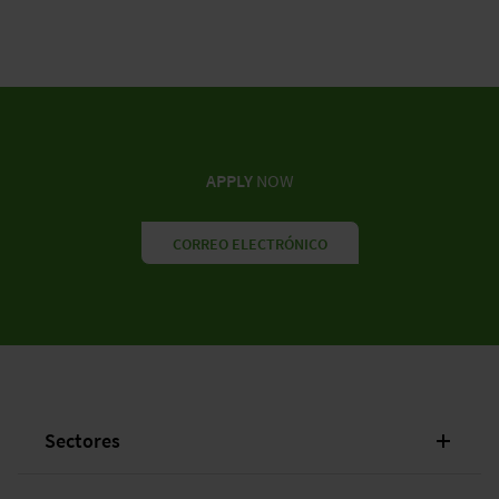
Carta de presentación personalizada
Resumen en formato de tabla
Detalles de la experiencia práctica
Enviar por correo electrónico a:
bewerbung@wieland-
electric.de
APPLY
NOW
2. Acuse de recibo
CORREO ELECTRÓNICO
3. Comprobación de sus documentos
4. Entrevista personal
5. Aceptación
Sectores
6. Empieza en Wieland Electric